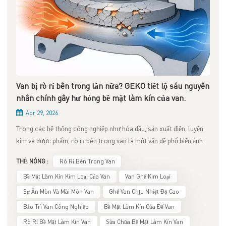
Van bị rò rỉ bên trong lần nữa? GEKO tiết lộ sáu nguyên
nhân chính gây hư hỏng bề mặt làm kín của van.
Apr 29, 2026
Trong các hệ thống công nghiệp như hóa dầu, sản xuất điện, luyện
kim và dược phẩm, rò rỉ bên trong van là một vấn đề phổ biến ảnh
hưởng đến an toàn, hiệu quả và sự ổn định hoạt động của hệ thống.
THẺ NÓNG :
Rò Rỉ Bên Trong Van
Một trong những nguyên nhân chính gây ra rò rỉ bên trong thường
là do hư hỏng bề mặt làm kín của van.Là một thương hiệu tập trung
Bề Mặt Làm Kín Kim Loại Của Van
Van Ghế Kim Loại
vào van công nghiệp và các giải pháp điều khiển lưu lượng, GEKO
Sự Ăn Mòn Và Mài Mòn Van
Ghế Van Chịu Nhiệt Độ Cao
dựa trên nhiều năm kinh nghiệm ứng dụng để tổng hợp sáu nguyên
Bảo Trì Van Công Nghiệp
Bề Mặt Làm Kín Của Đế Van
nhân phổ biến gây hỏng bề mặt làm kín của van, giúp người dùng
Rò Rỉ Bề Mặt Làm Kín Van
Sửa Chữa Bề Mặt Làm Kín Van
xác định vấn đề chính xác hơn, tối ưu hóa việc lựa chọn van và kéo