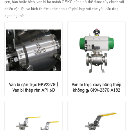
ren, hàn hoặc bích, van bi ba mảnh GEKO cũng có thể được tùy chỉnh với
nhiều vật liệu và kích thước khác nhau để phù hợp với các yêu cầu ứng
dụng cụ thể.
Van bi gắn trục GKV237G |
Van bi trục xoay bằng thép
Van bi thép rèn API 6D
không gỉ GKV-237G A182
F51