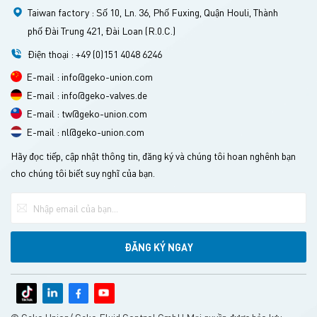
Taiwan factory : Số 10, Ln. 36, Phố Fuxing, Quận Houli, Thành
phố Đài Trung 421, Đài Loan (R.0.C.)
Điện thoại : +49 (0)151 4048 6246
E-mail : info@geko-union.com
E-mail : info@geko-valves.de
E-mail : tw@geko-union.com
E-mail : nl@geko-union.com
Hãy đọc tiếp, cập nhật thông tin, đăng ký và chúng tôi hoan nghênh bạn
cho chúng tôi biết suy nghĩ của bạn.
© Geko Union/ Geko Fluid Control GmbH Mọi quyền được bảo lưu.