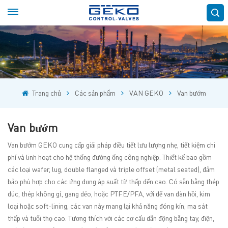
Trang chủ
Các sản phẩm
VAN GEKO
Van bướm
Van bướm
Van bướm GEKO cung cấp giải pháp điều tiết lưu lượng nhẹ, tiết kiệm chi
phí và linh hoạt cho hệ thống đường ống công nghiệp. Thiết kế bao gồm
các loại wafer, lug, double flanged và triple offset (metal seated), đảm
bảo phù hợp cho các ứng dụng áp suất từ ​​thấp đến cao. Có sẵn bằng thép
đúc, thép không gỉ, gang dẻo, hoặc PTFE/PFA, với đế van đàn hồi, kim
loại hoặc soft-lining, các van này mang lại khả năng đóng kín, ma sát
thấp và tuổi thọ cao. Tương thích với các cơ cấu dẫn động bằng tay, điện,