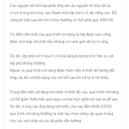
Các nguyên tử nitơ này phản ứng với các nguyên tố như sắt và
crom trong kim loại, tạo thành một lớp nitrit có độ cứng cao. Độ
cứng bề mặt sau khi nitrit hóa thường có thể vượt quá 1000 HV.
Ưu điểm lớn nhất của quá trình nitriding là lớp được làm cứng
được tích hợp với chất nền, không có ranh giới vật lý rõ ràng.
Do đó, lớp phủ nitrit hóa ít có khả năng bị bong tróc hơn so với
lớp phủ thông thường.
Ngoài ra, quá trình nitriding được thực hiện ở nhiệt độ tương đối
thấp, do đó sự biến dạng của chi tiết sau khi xử lý là tối thiểu.
Trong điều kiện sử dụng hơi nước ở nhiệt độ cao, quá trình nitriding
có thể giảm thiểu hiệu quả nguy cơ mài mòn giữa nút van và đế van.
Do đó, trong các ứng dụng hơi nước cho van điều khiển GEKO,
quá trình nitriding thường là một tùy chọn nâng cấp quan trọng
cho các nút chặn và các bộ phận dẫn hướng.