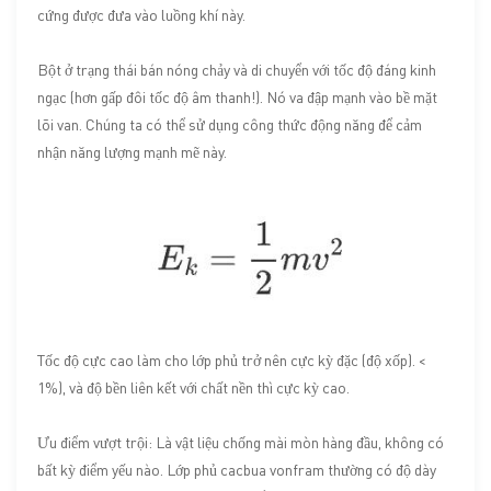
cứng được đưa vào luồng khí này.
Bột ở trạng thái bán nóng chảy và di chuyển với tốc độ đáng kinh
ngạc (hơn gấp đôi tốc độ âm thanh!). Nó va đập mạnh vào bề mặt
lõi van. Chúng ta có thể sử dụng công thức động năng để cảm
nhận năng lượng mạnh mẽ này.
Tốc độ cực cao làm cho lớp phủ trở nên cực kỳ đặc (độ xốp). <
1%), và độ bền liên kết với chất nền thì cực kỳ cao.
Ưu điểm vượt trội: Là vật liệu chống mài mòn hàng đầu, không có
bất kỳ điểm yếu nào. Lớp phủ cacbua vonfram thường có độ dày