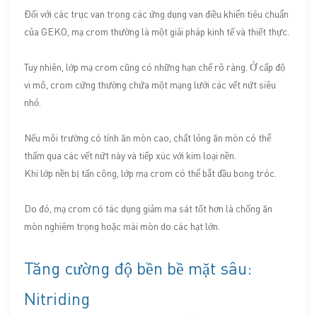
Đối với các trục van trong các ứng dụng van điều khiển tiêu chuẩn
của GEKO, mạ crom thường là một giải pháp kinh tế và thiết thực.
Tuy nhiên, lớp mạ crom cũng có những hạn chế rõ ràng. Ở cấp độ
vi mô, crom cứng thường chứa một mạng lưới các vết nứt siêu
nhỏ.
Nếu môi trường có tính ăn mòn cao, chất lỏng ăn mòn có thể
thấm qua các vết nứt này và tiếp xúc với kim loại nền.
Khi lớp nền bị tấn công, lớp mạ crom có ​​thể bắt đầu bong tróc.
Do đó, mạ crom có ​​tác dụng giảm ma sát tốt hơn là chống ăn
mòn nghiêm trọng hoặc mài mòn do các hạt lớn.
Tăng cường độ bền bề mặt sâu:
Nitriding