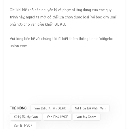
Chỉ khi hiểu rõ các nguyên lý và phạm vi ứng dụng của các quy
trình này, người ta mới có thể lựa chọn được loại “vỏ bọc kim loại”
phù hợp cho van điều khiển GEKO.
Vui lòng liên hệ với chúng tôi để biết thêm thông tin: info@geko-
union.com
THẺ NÓNG :
Van Điều Khiển GEKO
Nit Hóa Bộ Phận Van
Xử Lý Bề Mặt Van
Van Phủ HVOF
Van Mạ Crom
Van Bi HVOF