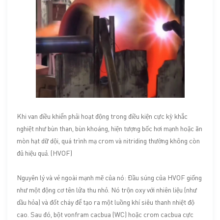
Khi van điều khiển phải hoạt động trong điều kiện cực kỳ khắc
nghiệt như bùn than, bùn khoáng, hiện tượng bốc hơi mạnh hoặc ăn
mòn hạt dữ dội, quá trình mạ crom và nitriding thường không còn
đủ hiệu quả. (HVOF)
Nguyên lý và vẻ ngoài mạnh mẽ của nó: Đầu súng của HVOF giống
như một động cơ tên lửa thu nhỏ. Nó trộn oxy với nhiên liệu (như
dầu hỏa) và đốt cháy để tạo ra một luồng khí siêu thanh nhiệt độ
cao. Sau đó, bột vonfram cacbua (WC) hoặc crom cacbua cực