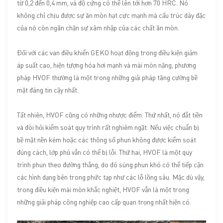
từ 0,2 đến 0,4 mm, và độ cứng có thể lên tới hơn 70 HRC. Nó
không chỉ chịu được sự ăn mòn hạt cực mạnh mà cấu trúc dày đặc
của nó còn ngăn chặn sự xâm nhập của các chất ăn mòn.
Đối với các van điều khiển GEKO hoạt động trong điều kiện giảm
áp suất cao, hiện tượng hóa hơi mạnh và mài mòn nặng, phương
pháp HVOF thường là một trong những giải pháp tăng cường bề
mặt đáng tin cậy nhất.
Tất nhiên, HVOF cũng có những nhược điểm. Thứ nhất, nó đắt tiền
và đòi hỏi kiểm soát quy trình rất nghiêm ngặt. Nếu việc chuẩn bị
bề mặt nền kém hoặc các thông số phun không được kiểm soát
đúng cách, lớp phủ vẫn có thể bị lỗi. Thứ hai, HVOF là một quy
trình phun theo đường thẳng, do đó súng phun khó có thể tiếp cận
các hình dạng bên trong phức tạp như các lỗ lồng sâu. Mặc dù vậy,
trong điều kiện mài mòn khắc nghiệt, HVOF vẫn là một trong
những giải pháp công nghiệp cao cấp quan trọng nhất hiện có.